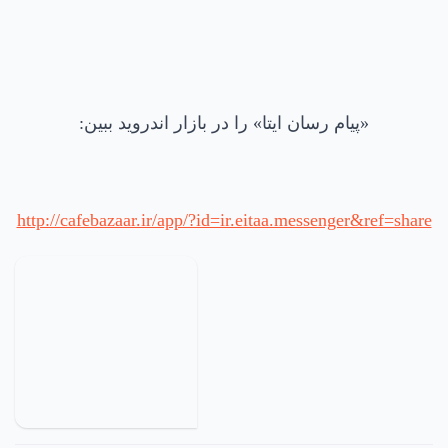
«پیام رسان ایتا» را در بازار اندروید ببین:
http://cafebazaar.ir/app/?id=ir.eitaa.messenger&ref=share