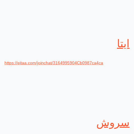
ایتا
https://eitaa.com/joinchat/3164995904Cb0987ca4ca
سروش