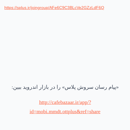
https://splus.ir/joingroup/AFe6C9C3BLcVe2GZzLdF6Q
‏«پیام رسان سروش‌ پلاس» را در بازار اندروید ببین:
http://cafebazaar.ir/app/?
id=mobi.mmdt.ottplus&ref=share