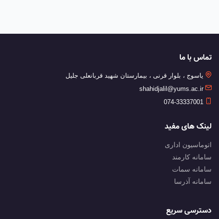
تماس با ما
یاسوج ، بلوار قرنی ، بیمارستان شهید قربانعلی جلیل
shahidjalil@yums.ac.ir
074-33337001
لینک های مفید
اتوماسیون اداری
سامانه کارمند
سامانه سمات
سامانه آذرسا
دسترسی سریع