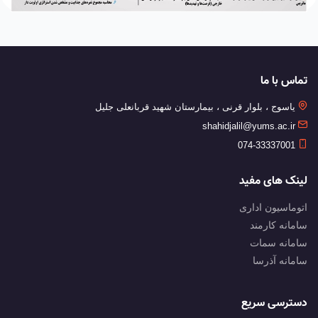
تماس با ما
یاسوج ، بلوار قرنی ، بیمارستان شهید قربانعلی جلیل
shahidjalil@yums.ac.ir
074-33337001
لینک های مفید
اتوماسیون اداری
سامانه کارمند
سامانه سمات
سامانه آذرسا
دسترسی سریع